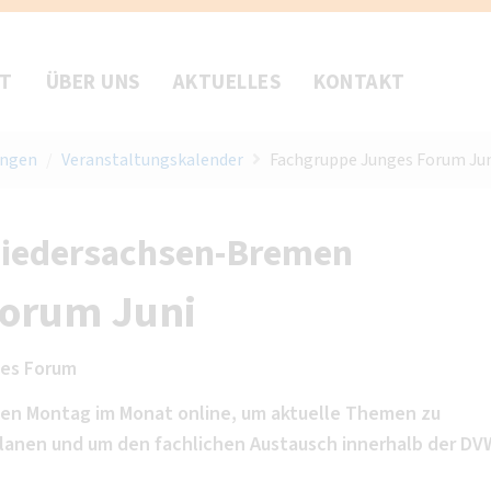
FT
ÜBER UNS
AKTUELLES
KONTAKT
ungen
/
Veranstaltungskalender
Fachgruppe Junges Forum Jun
Niedersachsen-Bremen
Forum Juni
es Forum
tten Montag im Monat online, um aktuelle Themen zu
anen und um den fachlichen Austausch innerhalb der DV