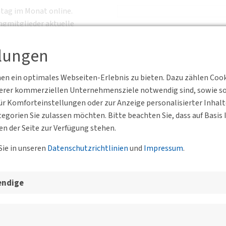
ntag im Monat online.
ngmitglieder aktuelle
achlichen Austausch innerhalb der DVWG.
llungen
n ein optimales Webseiten-Erlebnis zu bieten. Dazu zählen Cookie
serer kommerziellen Unternehmensziele notwendig sind, sowie solc
r Komforteinstellungen oder zur Anzeige personalisierter Inhal
egorien Sie zulassen möchten. Bitte beachten Sie, dass auf Basi
en der Seite zur Verfügung stehen.
Sie in unseren
Datenschutzrichtlinien
und
Impressum
.
esgeschäftsstelle, der BVs un
endige
Forum Juni