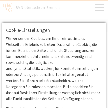
BV Niedersachsen-Bremen
https://niedersachsen-bremen.dvwg.de
/
Login
Cookie-Einstellungen
Wir verwenden Cookies, um Ihnen ein optimales
Webseiten-Erlebnis zu bieten. Dazu zählen Cookies, die
Passwort vergessen?
für den Betrieb der Seite und für die Steuerung unserer
kommerziellen Unternehmensziele notwendig sind,
Bitte geben Sie Ihre E-Mail-Adresse ein.
sowie solche, die lediglich zu
Anweisungen zum Zurücksetzen Ihres Passworts
anonymen Statistikzwecken, für Komforteinstellungen
werden Ihnen umgehend per E-Mail zugesandt.
oder zur Anzeige personalisierter Inhalte genutzt
Passwort zurücksetzen
werden. Sie können selbst entscheiden, welche
Kategorien Sie zulassen möchten. Bitte beachten Sie,
E-Mail-Adresse
dass auf Basis Ihrer Einstellungen womöglich nicht mehr
alle Funktionalitäten der Seite zur Verfügung stehen.